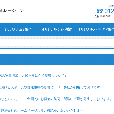
お問
012
ポレーション
受付時間:9:00
オリジナル扇子製作
オリジナルうちわ製作
オリジナルノベルティ製
末の物量増加・天候不良に伴う影響について）
天候不良や交通規制の影響により、弊社が利用しております
において、全国的にお荷物の集荷・配送に遅延が発生しております。
社のホームページよりご確認をお願いいたします。