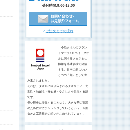
受付時間:9:00-18:00
ご注文までの流れ
今治タオルのブラン
ドマーク&ロゴは、タオ
ルに関するさまざまな
情報を地球規模で発信
する、日本の新しいひ
とつの「顔」として生
み出されました。
それは、タオルに織り込まれるクオリティ・先
進性・独創性・安心感・やさしさを象徴する証
です。
長い歴史に安住することなく、大きな夢の実現
のために常にチャレンジしていくという、四国
タオル工業組合の想いがこめられています。