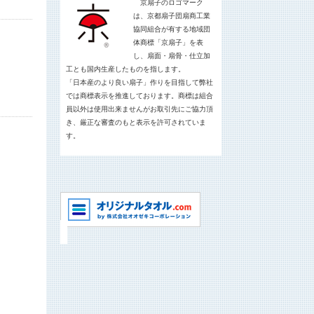
京扇子のロゴマーク
は、京都扇子団扇商工業
協同組合が有する地域団
体商標「京扇子」を表
し、扇面・扇骨・仕立加
工とも国内生産したものを指します。
「日本産のより良い扇子」作りを目指して弊社
では商標表示を推進しております。商標は組合
員以外は使用出来ませんがお取引先にご協力頂
き、厳正な審査のもと表示を許可されていま
す。